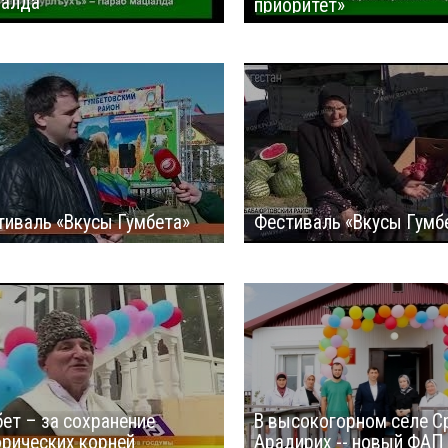
Iалда
приоритет»
тиваль «Вкусы Гумбета»
Фестиваль «Вкусы Гумб
ет – за сохранение
В высокогорном селе С
орических корней
Арадирих -- новый ФАП