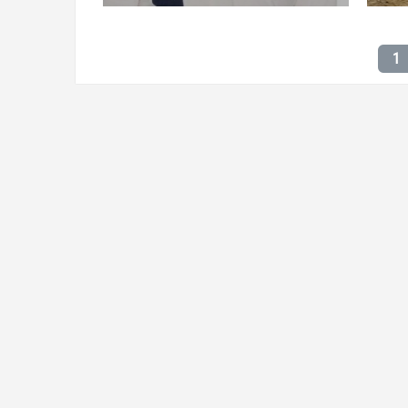
про
1