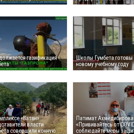
должается газификация
Школы Гумбета готовы
бета
новому учебному году
мплексе «Ватан»
Патимат Ахмедибирова
дставители власти
«Прививайтесь от COVID
бета совершили конную
соблюдайте меры защи