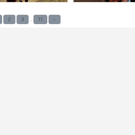
гулку
ковида»
2
3
11
›
...