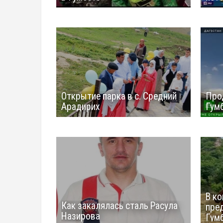
Открытие парка в с. Средний
Про
Арадирих
Гум
В ко
Как закалялась сталь Расула
пре
Назирова
Гум