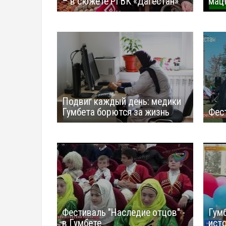
– в сюжете РГВК «Дагестан»
мац
Подвиг каждый день: медики
Гумбета борются за жизнь
Фес
Фестиваль "Наследие отцов" -
Гумб
в Гумбете
ист