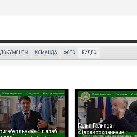
ДОКУМЕНТЫ
КОМАНДА
ФОТО
ВИДЕО
Галип Галипов:
ригабурлъухъ» – гIараб
«Здравоохранение –